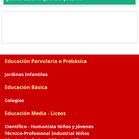
Educación Parvularia o Prebásica
Jardines Infantiles
Educación Básica
Colegios
Educación Media - Liceos
Científico - Humanista Niños y Jóvenes
Técnico-Profesional Industrial Niños