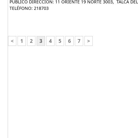
PÚBLICO DIRECCIÓN: 11 ORIENTE 19 NORTE 3003, TALCA DE
TELÉFONO: 218703
<
1
2
3
4
5
6
7
>